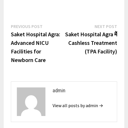
Post
Previous
Next
PREVIOUS POST
NEXT POST
post:
post:
Saket Hospital Agra:
Saket Hospital Agra में
navigation
Advanced NICU
Cashless Treatment
Facilities for
(TPA Facility)
Newborn Care
admin
View all posts by admin →