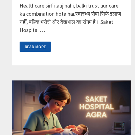
Healthcare sirf ilaaj nahi, balki trust aur care
ka combination hota hai.स्वास्थ्य सेवा सिर्फ इलाज
नहीं, बल्कि भरोसे और देखभाल का संगम है। Saket
Hospital …
साकेत
READ MORE
हॉस्पिटल
आगरा
–
भरोसेमंद
मल्टीस्पेशलिटी
केयर