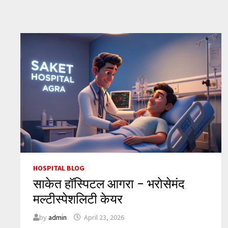
CASHLESS
TREATMENT
की
सुविधा
HOSPITAL BLOG
साकेत हॉस्पिटल आगरा – भरोसेमंद
मल्टीस्पेशलिटी केयर
by
admin
April 23, 2026