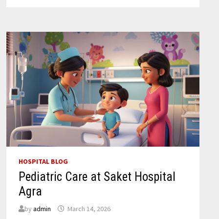
A
PATIENT’S
EXPERIENCE
WITH
DR.
ABHISHEK
GUPTA
HOSPITAL BLOG
Pediatric Care at Saket Hospital
Agra
by
admin
March 14, 2026