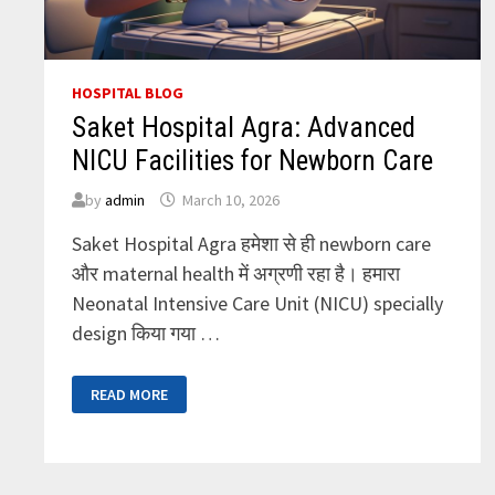
HOSPITAL BLOG
Saket Hospital Agra: Advanced
NICU Facilities for Newborn Care
by
admin
March 10, 2026
Saket Hospital Agra हमेशा से ही newborn care
और maternal health में अग्रणी रहा है। हमारा
Neonatal Intensive Care Unit (NICU) specially
design किया गया …
SAKET
READ MORE
HOSPITAL
AGRA:
ADVANCED
NICU
FACILITIES
FOR
NEWBORN