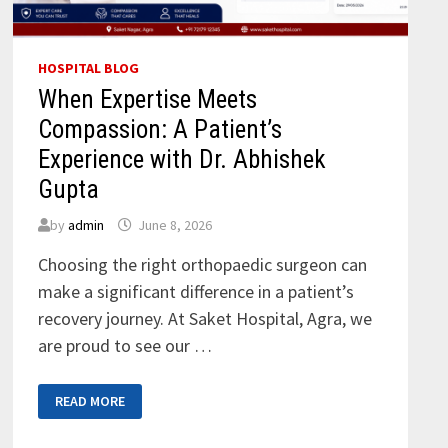
HOSPITAL BLOG
When Expertise Meets
Compassion: A Patient’s
Experience with Dr. Abhishek
Gupta
by
admin
June 8, 2026
Choosing the right orthopaedic surgeon can
make a significant difference in a patient’s
recovery journey. At Saket Hospital, Agra, we
are proud to see our …
WHEN
READ MORE
EXPERTISE
MEETS
COMPASSION: