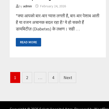
by
admin
February 24, 2026
“क्या आपको बार-बार प्यास लगती है, बार-बार पेशाब आती
है या वजन अचानक बदल रहा है? ये हो सकते हैं
डायबिटीज़ (Diabetes) के लक्षण। सही …
DIABETES
READ MORE
MANAGEMENT
IN
HINDI:
शुगर
के
लक्षण,
TREATMENT
&
DIABETIC
Posts
DIET
1
2
…
4
Next
TIPS
IN
pagination
AGRA
Copyright © 2026
Saket Hospital Agra
. Powered by
WordPre