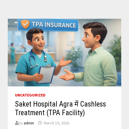
&
THROAT
CARE
AT
SAKET
HOSPITAL
UNCATEGORIZED
Saket Hospital Agra में Cashless
Treatment (TPA Facility)
by
admin
March 19, 2026